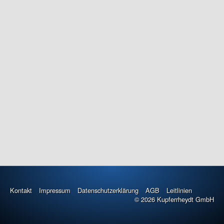
Bildergalerie
Anfahrt
Stangen und Profile
Drähte & Bänder
Maxiflex
Komponenten
Legierungen
Kontakt
Kontakt
Impressum
Datenschutzerklärung
AGB
Leitlinien
© 2026 Kupferrheydt GmbH