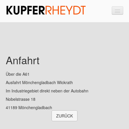
Startseite
Wir über uns
Anfahrt
Öffnungszeiten
Stellenangebote
Über die A61
Ausfahrt Mönchengladbach Wickrath
Allgemeine Geschäftsbedingungen
Im Industriegebiet direkt neben der Autobahn
ISO 9001 Zertifikat
Nobelstrasse 18
Aktueller Kupferpreis (Link zu Gindre.com)
41189 Mönchengladbach
ZURÜCK
Termine und Neuigkeiten